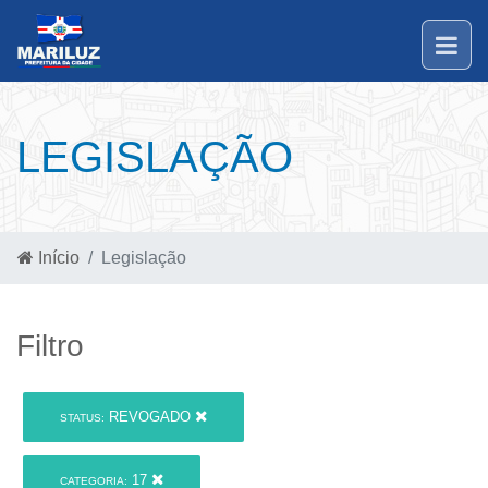
LEGISLAÇÃO
Início
Legislação
Filtro
REVOGADO
STATUS:
17
CATEGORIA: