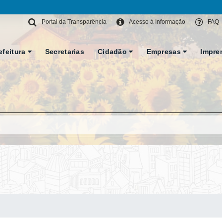
Portal da Transparência
Acesso à Informação
FAQ
efeitura
Secretarias
Cidadão
Empresas
Impre