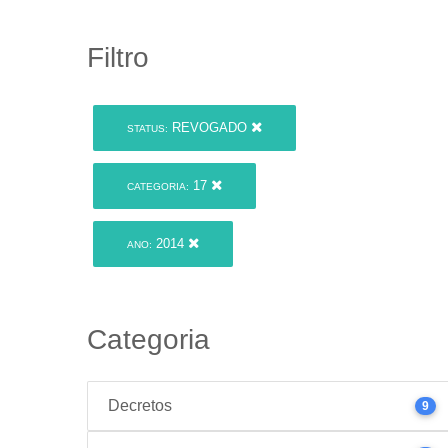
Filtro
REVOGADO
STATUS:
17
CATEGORIA:
2014
ANO:
Categoria
Decretos
9