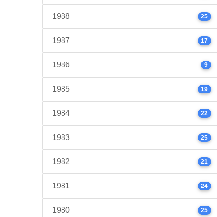
1988
25
1987
17
1986
9
1985
19
1984
22
1983
25
1982
21
1981
24
1980
25