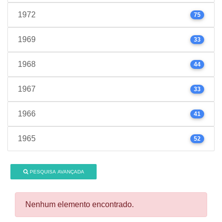
1972
75
1969
33
1968
44
1967
33
1966
41
1965
52
PESQUISA AVANÇADA
Nenhum elemento encontrado.