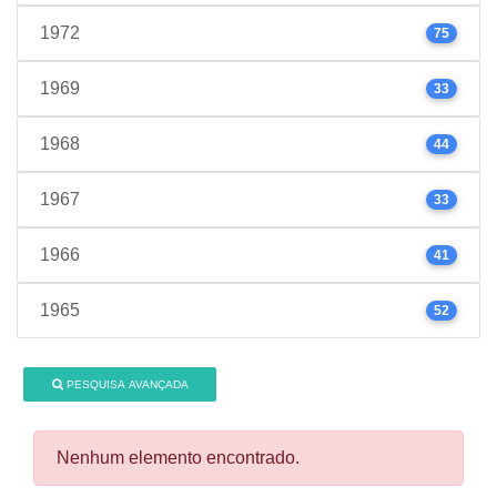
1972
75
1969
33
1968
44
1967
33
1966
41
1965
52
PESQUISA AVANÇADA
Nenhum elemento encontrado.