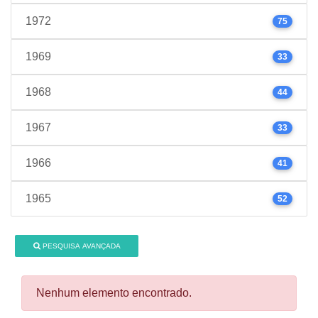
1972
75
1969
33
1968
44
1967
33
1966
41
1965
52
PESQUISA AVANÇADA
Nenhum elemento encontrado.