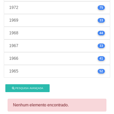
1972
75
1969
33
1968
44
1967
33
1966
41
1965
52
PESQUISA AVANÇADA
Nenhum elemento encontrado.