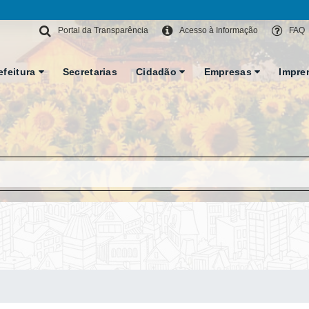
Portal da Transparência
Acesso à Informação
FAQ
efeitura
Secretarias
Cidadão
Empresas
Impre