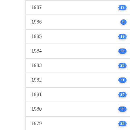
1987
17
1986
9
1985
19
1984
22
1983
25
1982
21
1981
24
1980
25
1979
25