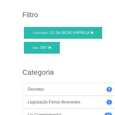
Filtro
LEI DA MICRO EMPRESA
CATEGORIA:
2007
ANO:
Categoria
Decretos
9
Legislação Feiras Itinerantes
1
Lei Complementar
44