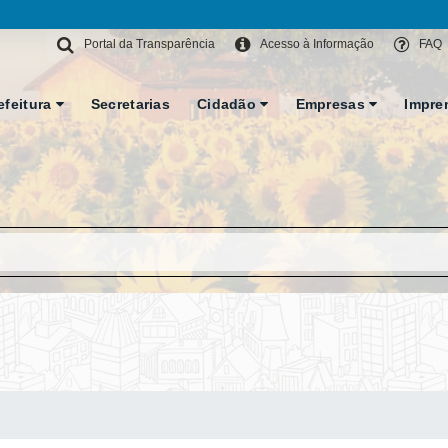
Portal da Transparência
Acesso à Informação
FAQ
efeitura
Secretarias
Cidadão
Empresas
Impre