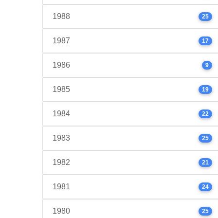
1988
25
1987
17
1986
9
1985
19
1984
22
1983
25
1982
21
1981
24
1980
25