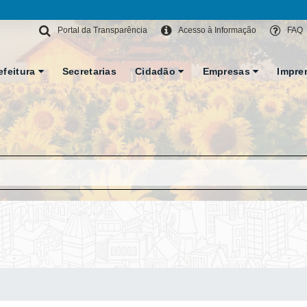
Portal da Transparência
Acesso à Informação
FAQ
efeitura
Secretarias
Cidadão
Empresas
Impre