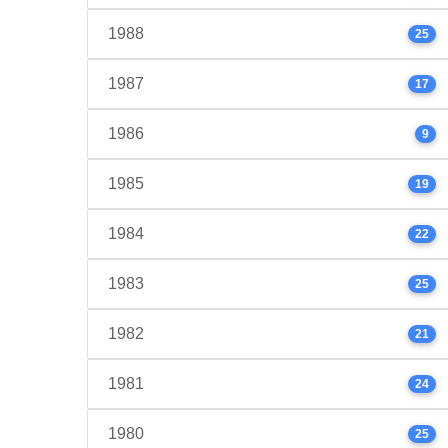
1988
25
1987
17
1986
9
1985
19
1984
22
1983
25
1982
21
1981
24
1980
25