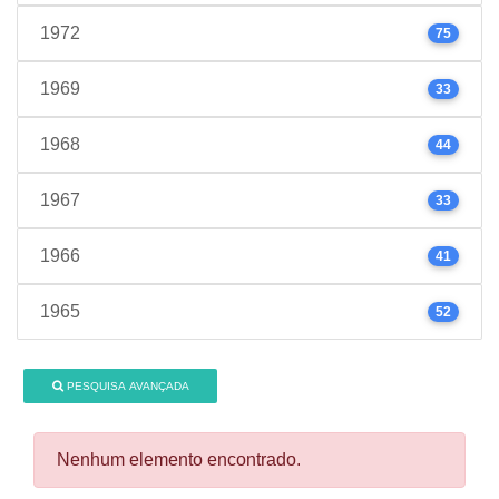
1972
75
1969
33
1968
44
1967
33
1966
41
1965
52
PESQUISA AVANÇADA
Nenhum elemento encontrado.