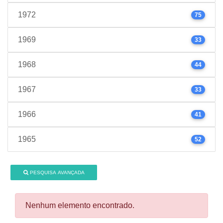
1972
75
1969
33
1968
44
1967
33
1966
41
1965
52
PESQUISA AVANÇADA
Nenhum elemento encontrado.