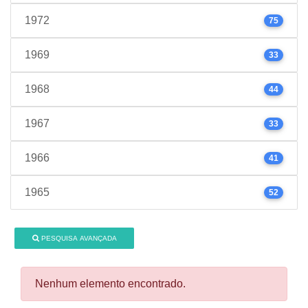
1972
75
1969
33
1968
44
1967
33
1966
41
1965
52
PESQUISA AVANÇADA
Nenhum elemento encontrado.