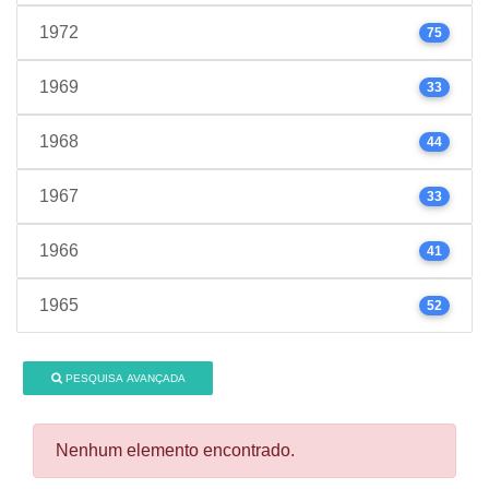
1972
75
1969
33
1968
44
1967
33
1966
41
1965
52
PESQUISA AVANÇADA
Nenhum elemento encontrado.