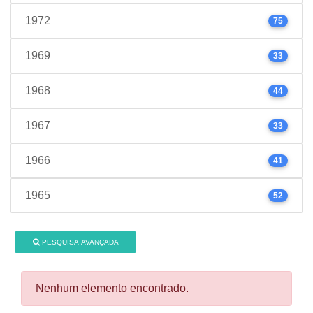
1972
75
1969
33
1968
44
1967
33
1966
41
1965
52
PESQUISA AVANÇADA
Nenhum elemento encontrado.