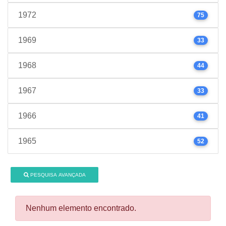
1972
75
1969
33
1968
44
1967
33
1966
41
1965
52
PESQUISA AVANÇADA
Nenhum elemento encontrado.