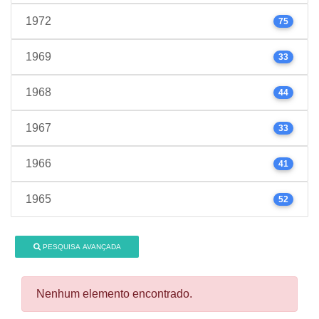
1972
75
1969
33
1968
44
1967
33
1966
41
1965
52
PESQUISA AVANÇADA
Nenhum elemento encontrado.