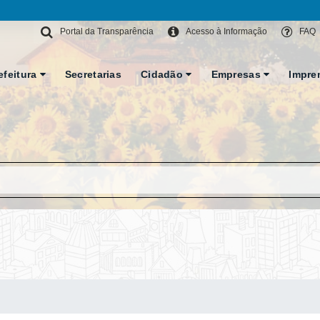
Portal da Transparência
Acesso à Informação
FAQ
efeitura
Secretarias
Cidadão
Empresas
Impre