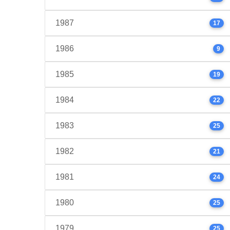
1987
17
1986
9
1985
19
1984
22
1983
25
1982
21
1981
24
1980
25
1979
25