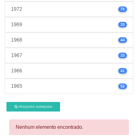
1972
75
1969
33
1968
44
1967
33
1966
41
1965
52
PESQUISA AVANÇADA
Nenhum elemento encontrado.