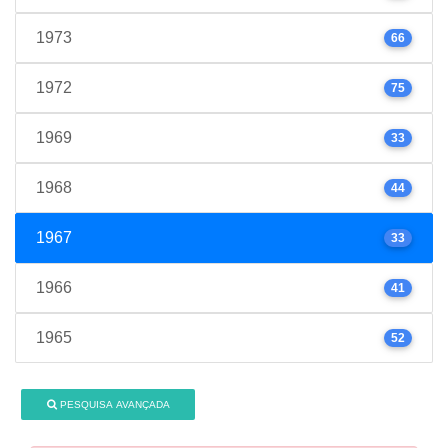
1973
66
1972
75
1969
33
1968
44
1967
33
1966
41
1965
52
PESQUISA AVANÇADA