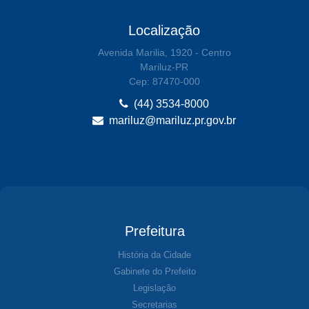
Localização
Avenida Marilia, 1920 - Centro
Mariluz-PR
Cep: 87470-000
(44) 3534-8000
mariluz@mariluz.pr.gov.br
Prefeitura
História da Cidade
Gabinete do Prefeito
Legislação
Secretarias