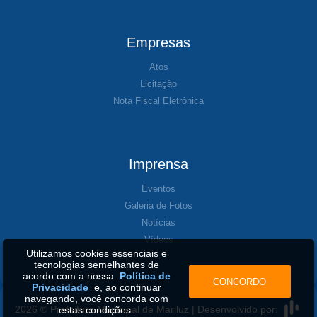
Empresas
Atos
Licitação
Nota Fiscal Eletrônica
Imprensa
Eventos
Galeria de Fotos
Notícias
Vídeos
Utilizamos cookies essenciais e
tecnologias semelhantes de
acordo com a nossa
Política de
CONCORDO
Privacidade
e, ao continuar
navegando, você concorda com
2026 © Prefeitura Municipal de Mariluz | Desenvolvido por:
estas condições.