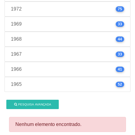
1972
75
1969
33
1968
44
1967
33
1966
41
1965
52
PESQUISA AVANÇADA
Nenhum elemento encontrado.