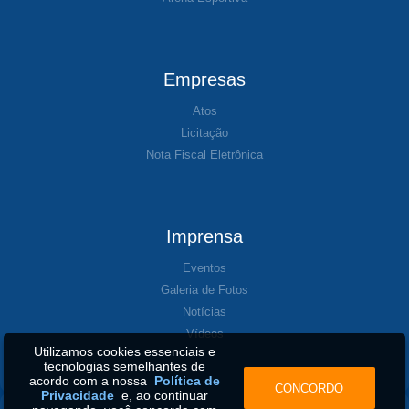
Empresas
Atos
Licitação
Nota Fiscal Eletrônica
Imprensa
Eventos
Galeria de Fotos
Notícias
Vídeos
Utilizamos cookies essenciais e
tecnologias semelhantes de
acordo com a nossa
Política de
CONCORDO
Privacidade
e, ao continuar