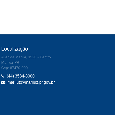
Localização
Avenida Marilia, 1920 - Centro
Mariluz-PR
Cep: 87470-000
(44) 3534-8000
mariluz@mariluz.pr.gov.br