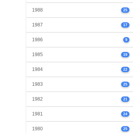
1988
25
1987
17
1986
9
1985
19
1984
22
1983
25
1982
21
1981
24
1980
25