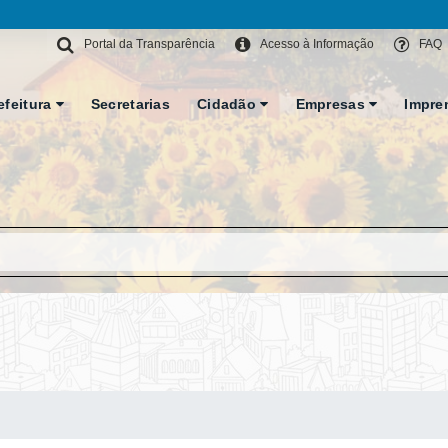
Portal da Transparência
Acesso à Informação
FAQ
efeitura
Secretarias
Cidadão
Empresas
Impre