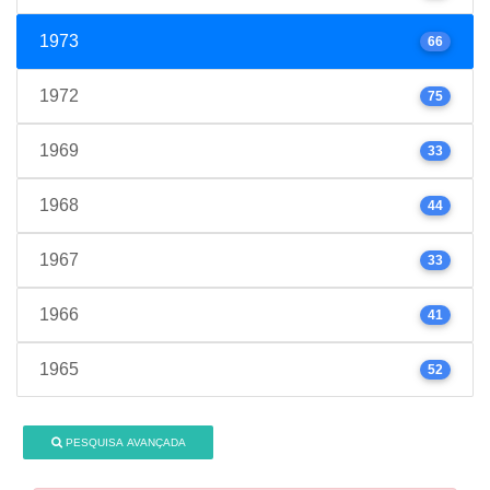
1973
66
1972
75
1969
33
1968
44
1967
33
1966
41
1965
52
PESQUISA AVANÇADA