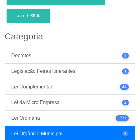
1966
ANO:
Categoria
Decretos
9
Legislação Feiras Itinerantes
1
Lei Complementar
44
Lei da Micro Empresa
2
Lei Ordinária
1727
Lei Orgânica Municipal
3