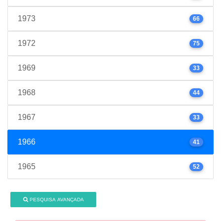
1973
66
1972
75
1969
33
1968
44
1967
33
1966
41
1965
52
PESQUISA AVANÇADA