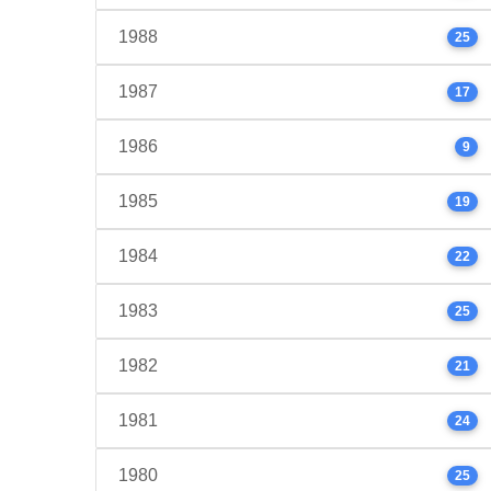
1988
25
1987
17
1986
9
1985
19
1984
22
1983
25
1982
21
1981
24
1980
25