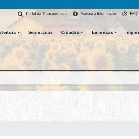
Portal da Transparência
Acesso à Informação
FAQ
efeitura
Secretarias
Cidadão
Empresas
Impre