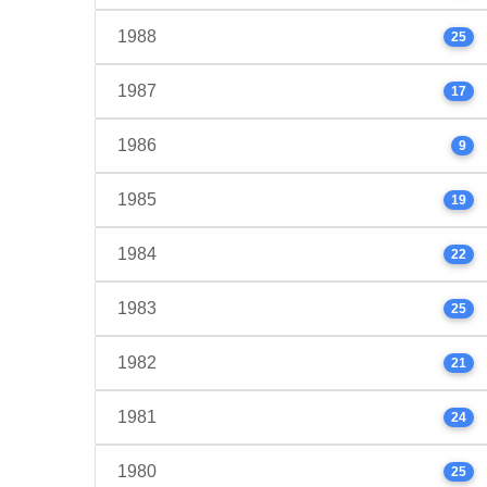
1988
25
1987
17
1986
9
1985
19
1984
22
1983
25
1982
21
1981
24
1980
25