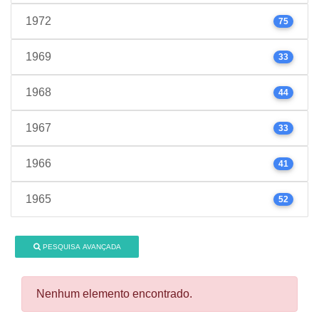
1972
75
1969
33
1968
44
1967
33
1966
41
1965
52
PESQUISA AVANÇADA
Nenhum elemento encontrado.