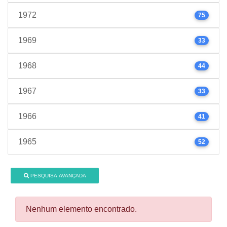
1972
75
1969
33
1968
44
1967
33
1966
41
1965
52
PESQUISA AVANÇADA
Nenhum elemento encontrado.