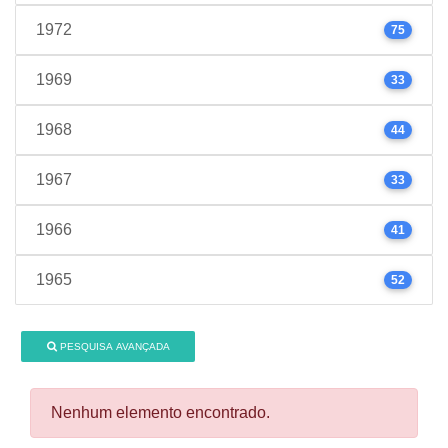
1972
75
1969
33
1968
44
1967
33
1966
41
1965
52
PESQUISA AVANÇADA
Nenhum elemento encontrado.