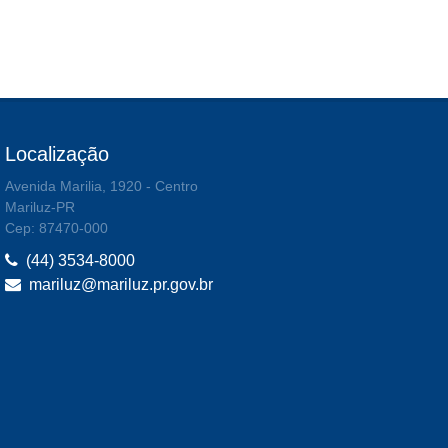
Localização
Avenida Marilia, 1920 - Centro
Mariluz-PR
Cep: 87470-000
(44) 3534-8000
mariluz@mariluz.pr.gov.br