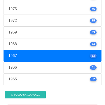
1973
66
1972
75
1969
33
1968
44
1967
33
1966
41
1965
52
PESQUISA AVANÇADA