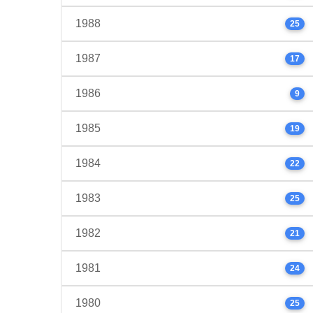
1988
25
1987
17
1986
9
1985
19
1984
22
1983
25
1982
21
1981
24
1980
25