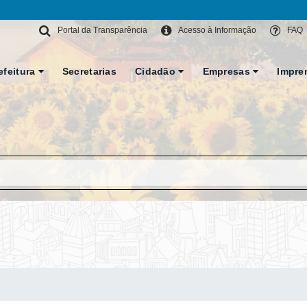
Portal da Transparência
Acesso à Informação
FAQ
efeitura
Secretarias
Cidadão
Empresas
Impre