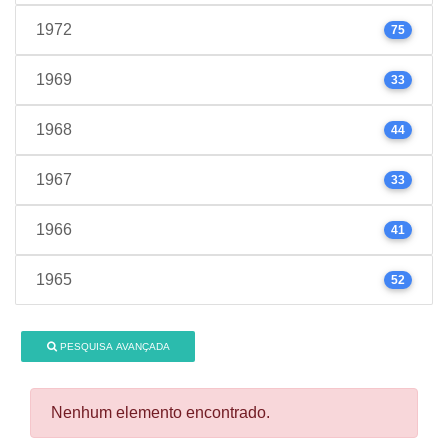
1972
75
1969
33
1968
44
1967
33
1966
41
1965
52
PESQUISA AVANÇADA
Nenhum elemento encontrado.