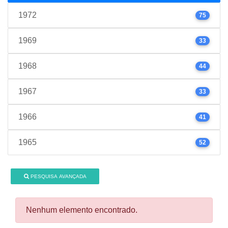
1972
75
1969
33
1968
44
1967
33
1966
41
1965
52
PESQUISA AVANÇADA
Nenhum elemento encontrado.