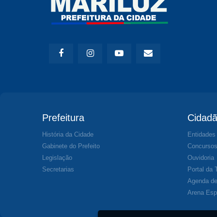
Prefeitura
Cidad
História da Cidade
Entidades
Gabinete do Prefeito
Concurso
Legislação
Ouvidoria
Secretarias
Portal da 
Agenda de
Arena Esp