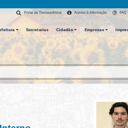
Portal da Transparência
Acesso à Informação
FAQ
efeitura
Secretarias
Cidadão
Empresas
Impre
Interno