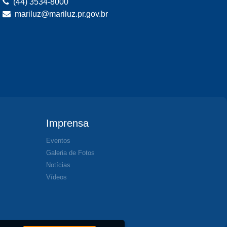
(44) 3534-8000
mariluz@mariluz.pr.gov.br
Imprensa
Eventos
Galeria de Fotos
Notícias
Vídeos