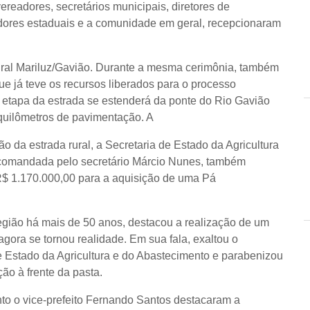
readores, secretários municipais, diretores de
dores estaduais e a comunidade em geral, recepcionaram
rural Mariluz/Gavião. Durante a mesma cerimônia, também
que já teve os recursos liberados para o processo
ma etapa da estrada se estenderá da ponte do Rio Gavião
 quilômetros de pavimentação. A
 da estrada rural, a Secretaria de Estado da Agricultura
comandada pelo secretário Márcio Nunes, também
 R$ 1.170.000,00 para a aquisição de uma Pá
região há mais de 50 anos, destacou a realização de um
gora se tornou realidade. Em sua fala, exaltou o
e Estado da Agricultura e do Abastecimento e parabenizou
ão à frente da pasta.
anto o vice-prefeito Fernando Santos destacaram a