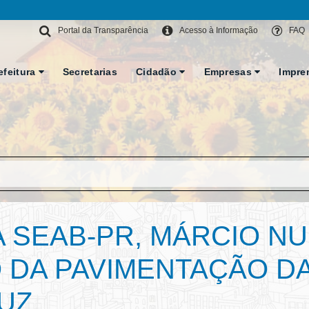
Portal da Transparência
Acesso à Informação
FAQ
efeitura
Secretarias
Cidadão
Empresas
Impre
 SEAB-PR, MÁRCIO NU
 DA PAVIMENTAÇÃO D
UZ