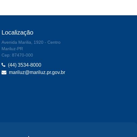
Localização
Avenida Marilia, 1920 - Centro
Mariluz-PR
Cep: 87470-000
(44) 3534-8000
mariluz@mariluz.pr.gov.br