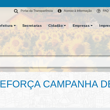
Portal da Transparência
Acesso à Informação
FAQ
efeitura
Secretarias
Cidadão
Empresas
Impre
REFORÇA CAMPANHA D