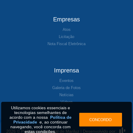
Empresas
Atos
Licitação
Nota Fiscal Eletrônica
Imprensa
Eventos
Galeria de Fotos
Notícias
Vídeos
Utilizamos cookies essenciais e
tecnologias semelhantes de
acordo com a nossa
Política de
CONCORDO
Privacidade
e, ao continuar
navegando, você concorda com
2026 © Prefeitura Municipal de Mariluz | Desenvolvido por:
estas condições.