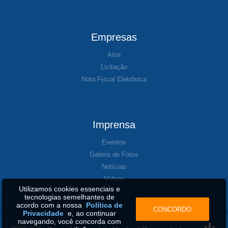
Empresas
Atos
Licitação
Nota Fiscal Eletrônica
Imprensa
Eventos
Galeria de Fotos
Notícias
Vídeos
Utilizamos cookies essenciais e
tecnologias semelhantes de
acordo com a nossa
Política de
CONCORDO
Privacidade
e, ao continuar
navegando, você concorda com