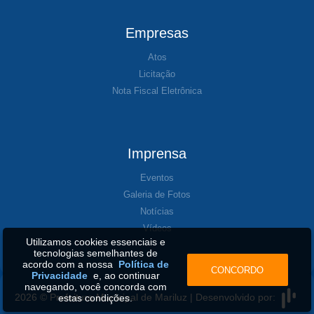
Empresas
Atos
Licitação
Nota Fiscal Eletrônica
Imprensa
Eventos
Galeria de Fotos
Notícias
Vídeos
Utilizamos cookies essenciais e
tecnologias semelhantes de
acordo com a nossa
Política de
CONCORDO
Privacidade
e, ao continuar
navegando, você concorda com
2026 © Prefeitura Municipal de Mariluz | Desenvolvido por:
estas condições.