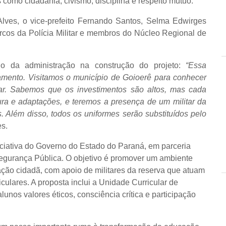
s como cidadania, civismo, disciplina e respeito mútuo.
Alves, o vice-prefeito Fernando Santos, Selma Edwirges
rcos da Polícia Militar e membros do Núcleo Regional de
o da administração na construção do projeto:
“Essa
amento. Visitamos o município de Goioerê para conhecer
tar. Sabemos que os investimentos são altos, mas cada
ura e adaptações, e teremos a presença de um militar da
s. Além disso, todos os uniformes serão substituídos pelo
es.
ciativa do Governo do Estado do Paraná, em parceria
egurança Pública. O objetivo é promover um ambiente
mação cidadã, com apoio de militares da reserva que atuam
iculares. A proposta inclui a Unidade Curricular de
nos valores éticos, consciência crítica e participação