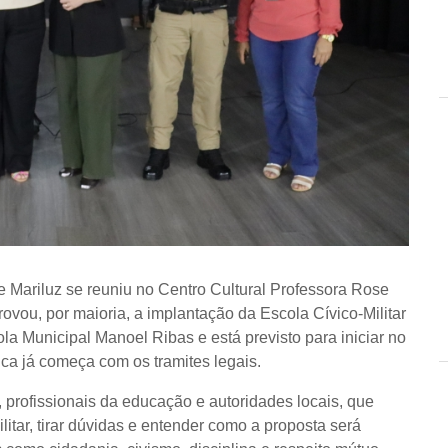
de Mariluz se reuniu no Centro Cultural Professora Rose
rovou, por maioria, a implantação da Escola Cívico-Militar
la Municipal Manoel Ribas e está previsto para iniciar no
ica já começa com os tramites legais.
 profissionais da educação e autoridades locais, que
tar, tirar dúvidas e entender como a proposta será