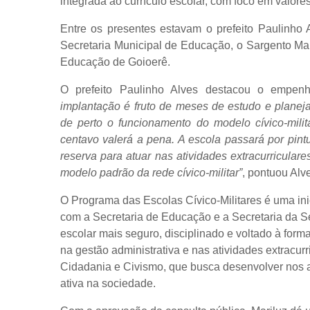
integrada ao currículo escolar, com foco em valore
Entre os presentes estavam o prefeito Paulinho 
Secretaria Municipal de Educação, o Sargento Ma
Educação de Goioerê.
O prefeito Paulinho Alves destacou o empenh
implantação é fruto de meses de estudo e planej
de perto o funcio
namento do modelo cívico-mili
centavo valerá a pena. A escola passará por pint
reserva para atuar nas atividades extracurriculare
modelo padrão da rede cívico-militar”
, pontuou Alv
O Programa das Escolas Cívico-Militares
é uma ini
com a Secretaria de Educação e a Secretaria da S
escolar mais seguro, disciplinado e voltado à for
na gestão administrativa e nas atividades extracurr
Cidadania e Civismo, que busca desenvolver nos alu
ativa na sociedade.