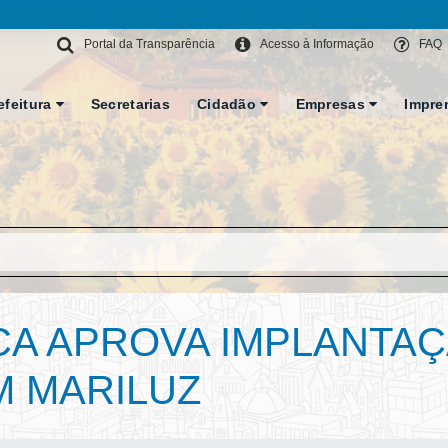
Portal da Transparência
Acesso à Informação
FAQ
efeitura
Secretarias
Cidadão
Empresas
Impre
CA APROVA IMPLANTA
M MARILUZ