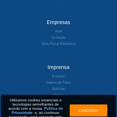
Empresas
Atos
Licitação
Nota Fiscal Eletrônica
Imprensa
Eventos
Galeria de Fotos
Notícias
Vídeos
Utilizamos cookies essenciais e
tecnologias semelhantes de
acordo com a nossa
Política de
CONCORDO
Privacidade
e, ao continuar
navegando, você concorda com