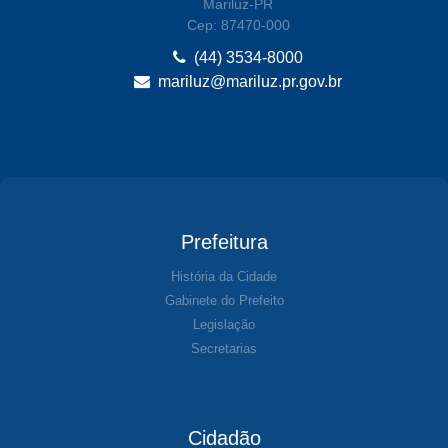
Mariluz-PR
Cep: 87470-000
(44) 3534-8000
mariluz@mariluz.pr.gov.br
Prefeitura
História da Cidade
Gabinete do Prefeito
Legislação
Secretarias
Cidadão