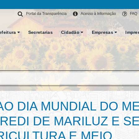
Portal da Transparência
Acesso à Informação
FAQ
efeitura
Secretarias
Cidadão
Empresas
Impre
O DIA MUNDIAL DO ME
REDI DE MARILUZ E S
RICULTURA E MEIO