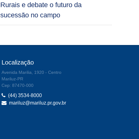
Rurais e debate o futuro da
sucessão no campo
Localização
Avenida Marilia, 1920 - Centro
Mariluz-PR
Cep: 87470-000
(44) 3534-8000
mariluz@mariluz.pr.gov.br