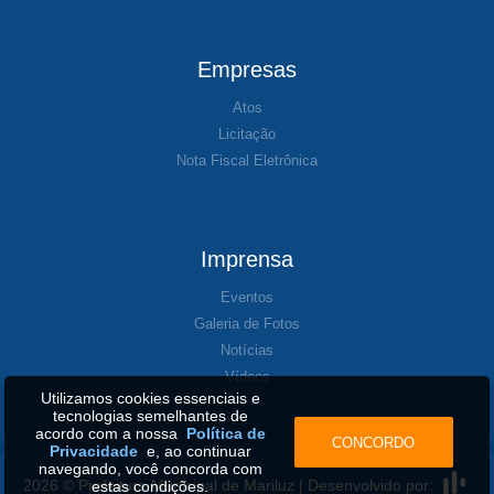
Empresas
Atos
Licitação
Nota Fiscal Eletrônica
Imprensa
Eventos
Galeria de Fotos
Notícias
Vídeos
Utilizamos cookies essenciais e
tecnologias semelhantes de
acordo com a nossa
Política de
CONCORDO
Privacidade
e, ao continuar
navegando, você concorda com
2026 © Prefeitura Municipal de Mariluz | Desenvolvido por:
estas condições.