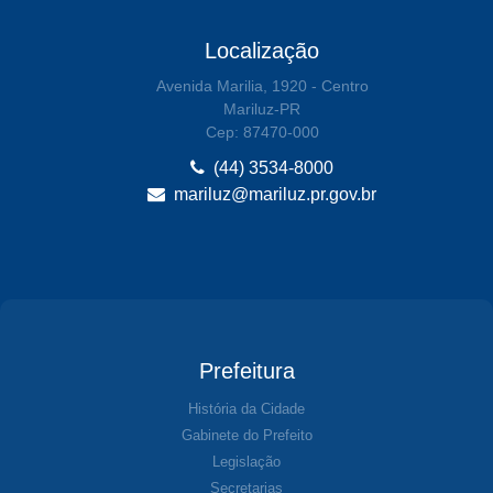
Localização
Avenida Marilia, 1920 - Centro
Mariluz-PR
Cep: 87470-000
(44) 3534-8000
mariluz@mariluz.pr.gov.br
Prefeitura
História da Cidade
Gabinete do Prefeito
Legislação
Secretarias