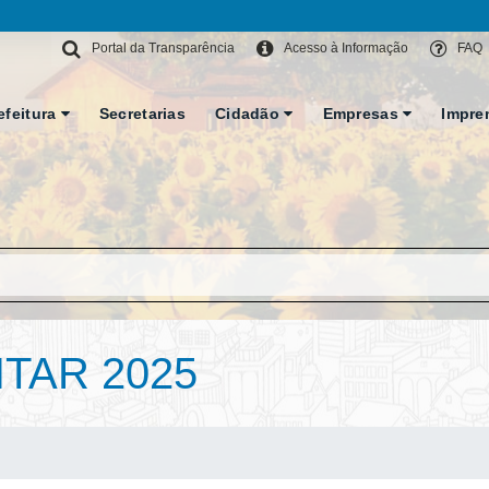
Portal da Transparência
Acesso à Informação
FAQ
efeitura
Secretarias
Cidadão
Empresas
Impre
ITAR 2025