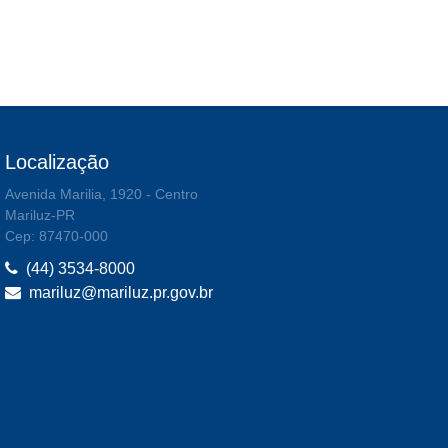
Localização
Avenida Marilia, 1920 - Centro
Mariluz-PR
Cep: 87470-000
(44) 3534-8000
mariluz@mariluz.pr.gov.br